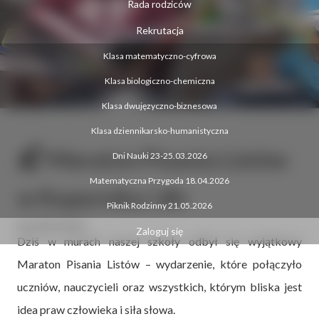
Rada rodziców
Rekrutacja
Klasa matematyczno-cyfrowa
Klasa biologiczno-chemiczna
Klasa dwujęzyczno-biznesowa
Klasa dziennikarsko-humanistyczna
📬 Maraton Pisania Listów
Dni Nauki 23-25.03.2026
Matematyczna Przygoda 18.04.2026
w Koperniku !✍️
Piknik Rodzinny 21.05.2026
09.12.2025 18:04:04
Zaloguj się
Dziś w murach naszej szkoły odbył się wyjątkowy
Maraton Pisania Listów – wydarzenie, które połączyło
uczniów, nauczycieli oraz wszystkich, którym bliska jest
idea praw człowieka i siła słowa.