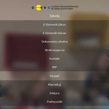
Szkoła
E-Dziennik Librus
E-Dziennik Vulcan
Dokumenty szkolne
Strefa wsparcia
Kontakt
BIP
Uczeń
Plan lekcji
Matura
Podręczniki